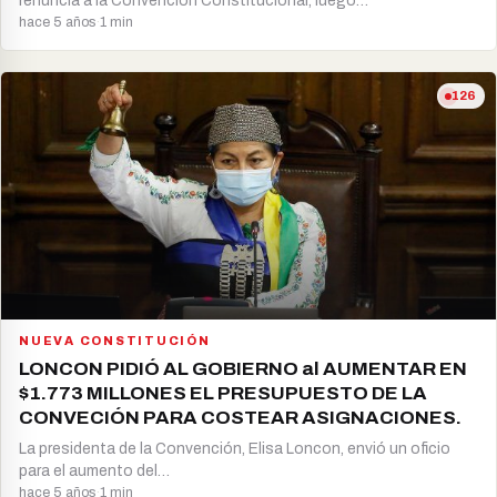
renuncia a la Convención Constitucional, luego…
hace 5 años
·
1 min
126
NUEVA CONSTITUCIÓN
LONCON PIDIÓ AL GOBIERNO al AUMENTAR EN
$1.773 MILLONES EL PRESUPUESTO DE LA
CONVECIÓN PARA COSTEAR ASIGNACIONES.
La presidenta de la Convención, Elisa Loncon, envió un oficio
para el aumento del…
hace 5 años
·
1 min