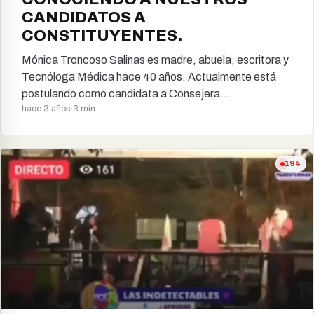
CANDIDATOS A
CONSTITUYENTES.
Mónica Troncoso Salinas es madre, abuela, escritora y
Tecnóloga Médica hace 40 años. Actualmente está
postulando como candidata a Consejera
hace 3 años
·
3 min
Constitucional donde…
194