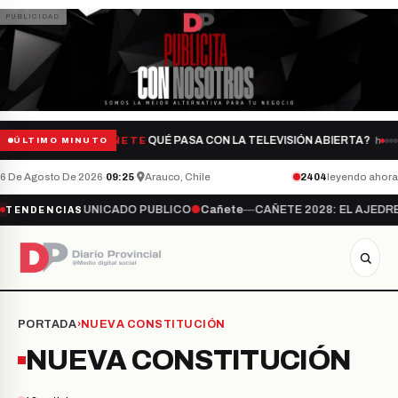
QUÉ PASA CON LA TELEVISIÓN ABIERTA?
hace 
CAÑETE
ÚLTIMO MINUTO
6 De Agosto De 2026
·
09:26
·
Arauco, Chile
2406
leyendo ahora
ADO PUBLICO
●
Cañete
—
CAÑETE 2028: EL AJEDREZ DE PODER YA CO
TENDENCIAS
PORTADA
›
NUEVA CONSTITUCIÓN
NUEVA CONSTITUCIÓN