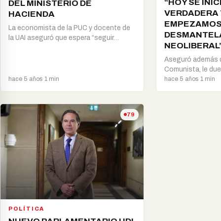
“HOY SE INIC
DEL MINISTERIO DE
VERDADERA 
HACIENDA
EMPEZAMOS 
La economista de la PUC y docente de
DESMANTELA
la UAI aseguró que espera “seguir…
NEOLIBERAL
Aseguró además q
Comunista, le duel
hace 5 años
·
1 min
es…
hace 5 años
·
1 min
79
POLÍTICA