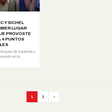
C Y SICHEL
IMER LUGAR
UE PROVOSTE
A 4 PUNTOS
LES
bloques de izquierda y
derando en la
1
2
›