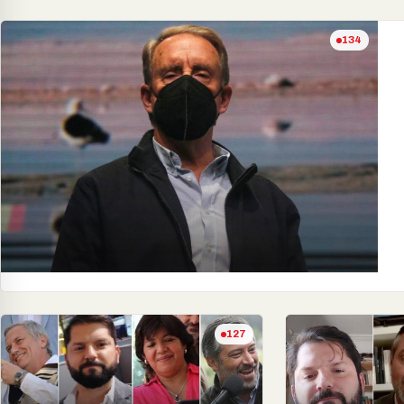
134
127