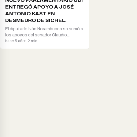
NUEVO PARLAMENTARIO UDI
ENTREGÓ APOYO A JOSÉ
ANTONIO KAST EN
DESMEDRO DE SICHEL.
El diputado Iván Norambuena se sumó a
los apoyos del senador Claudio
Alvarado y…
hace 5 años
·
2 min