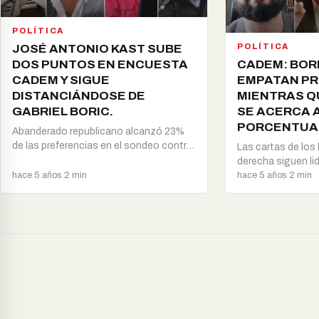
POLÍTICA
JOSÉ ANTONIO KAST SUBE
POLÍTICA
DOS PUNTOS EN ENCUESTA
CADEM: BORI
CADEM Y SIGUE
EMPATAN PR
DISTANCIÁNDOSE DE
MIENTRAS Q
GABRIEL BORIC.
SE ACERCA 
PORCENTUA
Abanderado republicano alcanzó 23%
de las preferencias en el sondeo contra
Las cartas de los 
el 20% que…
derecha siguen li
hace 5 años
·
2 min
adhesión,…
hace 5 años
·
2 min