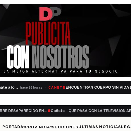
e a lo…
ENCUENTRAN CUERPO SIN VIDA DE
hace 16 horas
CAÑETE
CIDO EN…
●
Cañete
—
QUÉ PASA CON LA TELEVISIÓN ABIERTA?
●
Cañet
PORTADA
ULTIMAS NOTICIAS
LEG
PROVINCIA
SECCIONES