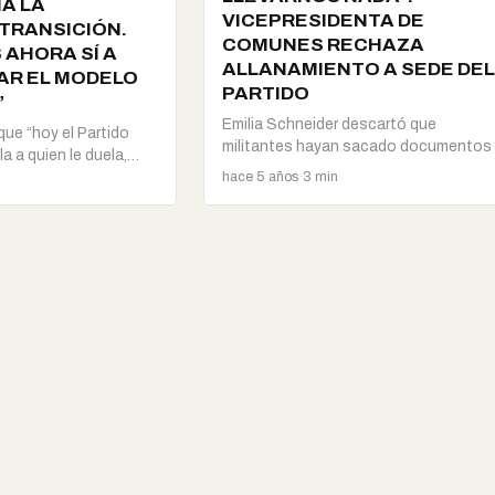
IA LA
VICEPRESIDENTA DE
TRANSICIÓN.
COMUNES RECHAZA
AHORA SÍ A
ALLANAMIENTO A SEDE DEL
R EL MODELO
PARTIDO
”
Emilia Schneider descartó que
ue “hoy el Partido
militantes hayan sacado documentos 
a a quien le duela,
computadores antes de la irrupción…
hace 5 años
·
3 min