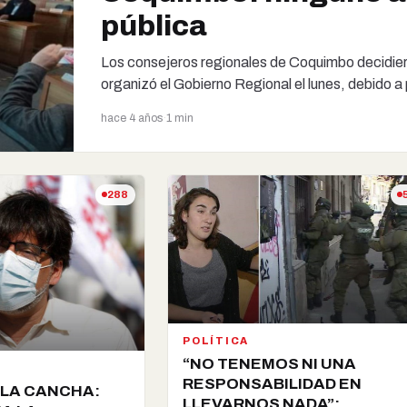
pública
Los consejeros regionales de Coquimbo decidiero
organizó el Gobierno Regional el lunes, debido
hace 4 años
·
1 min
288
POLÍTICA
“NO TENEMOS NI UNA
RESPONSABILIDAD EN
 LA CANCHA:
LLEVARNOS NADA”: