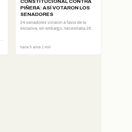
CONSTITUCIONAL CONTRA
PIÑERA: ASÍ VOTARON LOS
SENADORES
24 senadores votaron a favor de la
iniciativa, sin embargo, necesitaba 29
apoyos para…
ni
hace 5 años
·
1 min