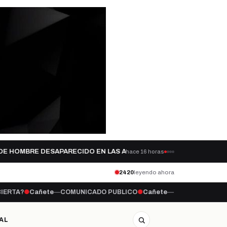
 HOMBRE DESAPARECIDO EN LAS AGUAS…
QUÉ
hace 16 horas
hace 1 día
CAÑETE
2420
leyendo ahora
e
—
COMUNICADO PUBLICO
●
Cañete
—
CAÑETE 2028: EL AJEDREZ DE 
AL