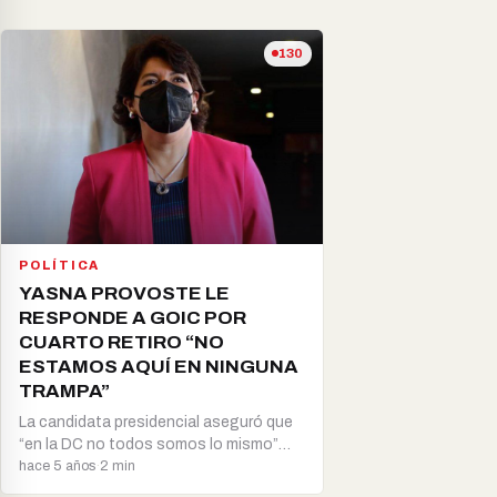
130
POLÍTICA
YASNA PROVOSTE LE
RESPONDE A GOIC POR
CUARTO RETIRO “NO
ESTAMOS AQUÍ EN NINGUNA
TRAMPA”
La candidata presidencial aseguró que
“en la DC no todos somos lo mismo”
tras…
hace 5 años
·
2 min