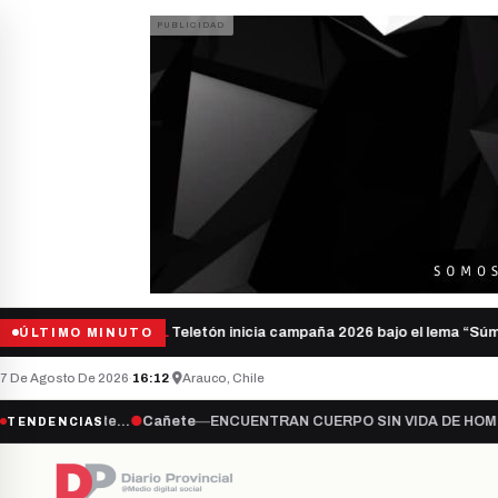
Teletón inicia campaña 2026 bajo el lema “Súmat
ÚLTIMO MINUTO
NACIONAL
7 De Agosto De 2026
·
16:12
·
Arauco, Chile
te…
●
Cañete
—
ENCUENTRAN CUERPO SIN VIDA DE HOMBRE DESAPARE
TENDENCIAS