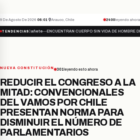
Teletón inicia campaña 2026 bajo el lema “Sú
NACIONAL
ÚLTIMO MINUTO
9 De Agosto De 2026
·
06:01
·
Arauco, Chile
2400
leyendo ahora
●
Cañete
—
ENCUENTRAN CUERPO SIN VIDA DE HOMBRE DESAPARECID
TENDENCIAS
NUEVA CONSTITUCIÓN
301
leyendo esto ahora
REDUCIR EL CONGRESO A LA
MITAD: CONVENCIONALES
DEL VAMOS POR CHILE
PRESENTAN NORMA PARA
DISMINUIR EL NÚMERO DE
PARLAMENTARIOS