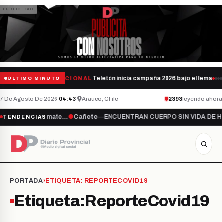
Teletón inicia campaña 2026 bajo el lema “
NACIONAL
ÚLTIMO MINUTO
7 De Agosto De 2026
·
04:43
·
Arauco, Chile
2393
leyendo ahora
jo el lema “Súmate…
●
Cañete
—
ENCUENTRAN CUERPO SIN VIDA DE HO
TENDENCIAS
PORTADA
›
ETIQUETA:
REPORTECOVID19
Etiqueta:
ReporteCovid19