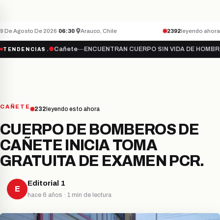
Teletón inicia campaña 2026 bajo el lema “S
NACIONAL
ÚLTIMO MINUTO
9 De Agosto De 2026
·
06:30
·
Arauco, Chile
2392
leyendo ahora
 “Súmate…
●
Cañete
—
ENCUENTRAN CUERPO SIN VIDA DE HOMBRE DES
TENDENCIAS
CAÑETE
232
leyendo esto ahora
CUERPO DE BOMBEROS DE
CAÑETE INICIA TOMA
GRATUITA DE EXAMEN PCR.
Editorial 1
E
hace 6 años · 1 min de lectura