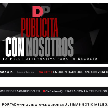
 a lo…
ENCUENTRAN CUERPO SIN VIDA DE 
hace 7 horas
CAÑETE
DO EN…
●
Cañete
—
QUÉ PASA CON LA TELEVISIÓN ABIERTA?
●
Cañete
PORTADA
ULTIMAS NOTICIAS
LEG
PROVINCIA
SECCIONES