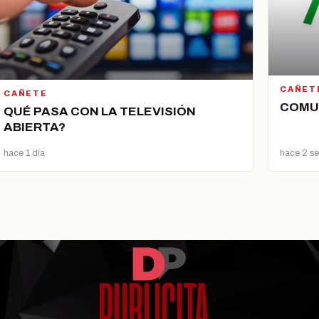
CAÑET
CAÑETE
COMU
QUÉ PASA CON LA TELEVISIÓN
ABIERTA?
hace 1 día
hace 2 s