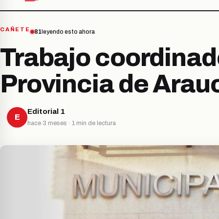
CAÑETE
81
leyendo esto ahora
Trabajo coordinado
Provincia de Arau
Editorial 1
E
hace 3 meses · 1 min de lectura