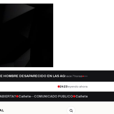
HOMBRE DESAPARECIDO EN LAS AGUAS…
Q
hace 7 horas
hace 19 horas
CAÑETE
2423
leyendo ahora
—
COMUNICADO PUBLICO
●
Cañete
—
CAÑETE 2028: EL AJEDREZ DE PO
AL