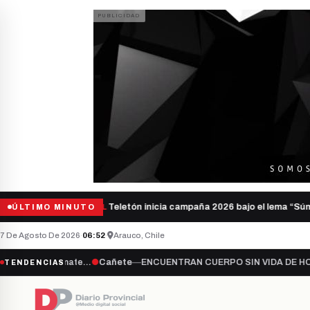
Teletón inicia campaña 2026 bajo el lema “Súmate
ÚLTIMO MINUTO
NACIONAL
7 De Agosto De 2026
·
06:52
·
Arauco, Chile
●
Cañete
—
ENCUENTRAN CUERPO SIN VIDA DE HOMBRE DESAPARECI
TENDENCIAS