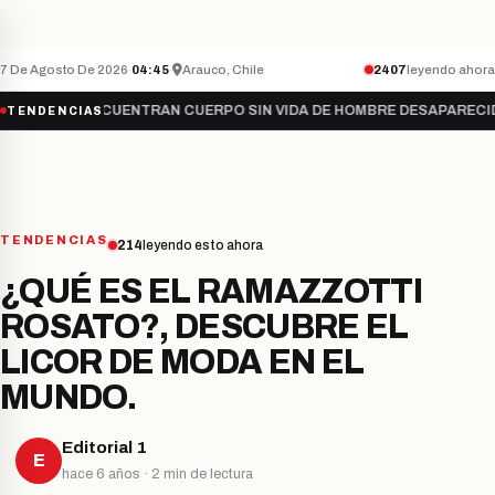
Teletón inicia campaña 2026 bajo el lema “Sú
NACIONAL
ÚLTIMO MINUTO
7 De Agosto De 2026
·
04:45
·
Arauco, Chile
2419
leyendo ahora
—
ENCUENTRAN CUERPO SIN VIDA DE HOMBRE DESAPARECIDO EN…
●
C
TENDENCIAS
TENDENCIAS
214
leyendo esto ahora
¿QUÉ ES EL RAMAZZOTTI
ROSATO?, DESCUBRE EL
LICOR DE MODA EN EL
MUNDO.
Editorial 1
E
hace 6 años · 2 min de lectura