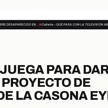
 lo…
ENCUENTRAN CUERPO SIN VIDA DE HOMB
hace 1 día
CAÑETE
ete
—
QUÉ PASA CON LA TELEVISIÓN ABIERTA?
●
Cañete
—
COMUNICAD
PORTADA
ULTIMAS NOTICIAS
LEG
PROVINCIA
SECCIONES
A JUEGA PARA DA
 PROYECTO DE
DE LA CASONA 