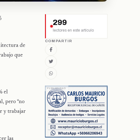
ó
299
lectores en este artículo
COMPARTIR
uitectura de
rabajo que
% el
l, pero “no
r y trabajar
er las