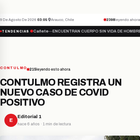
Teletón inicia campaña 2026 bajo el lema “S
NACIONAL
ÚLTIMO MINUTO
9 De Agosto De 2026
·
03:05
·
Arauco, Chile
2398
leyendo ahora
mate…
●
Cañete
—
ENCUENTRAN CUERPO SIN VIDA DE HOMBRE DESAPA
TENDENCIAS
CONTULMO
215
leyendo esto ahora
CONTULMO REGISTRA UN
NUEVO CASO DE COVID
POSITIVO
Editorial 1
E
hace 6 años · 1 min de lectura