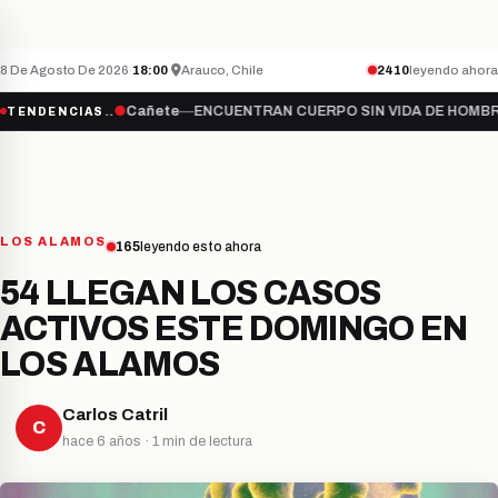
Teletón inicia campaña 2026 bajo el lema “S
NACIONAL
ÚLTIMO MINUTO
8 De Agosto De 2026
·
18:00
·
Arauco, Chile
2410
leyendo ahora
Súmate…
●
Cañete
—
ENCUENTRAN CUERPO SIN VIDA DE HOMBRE DESA
TENDENCIAS
LOS ALAMOS
165
leyendo esto ahora
54 LLEGAN LOS CASOS
ACTIVOS ESTE DOMINGO EN
LOS ALAMOS
Carlos Catril
C
hace 6 años · 1 min de lectura