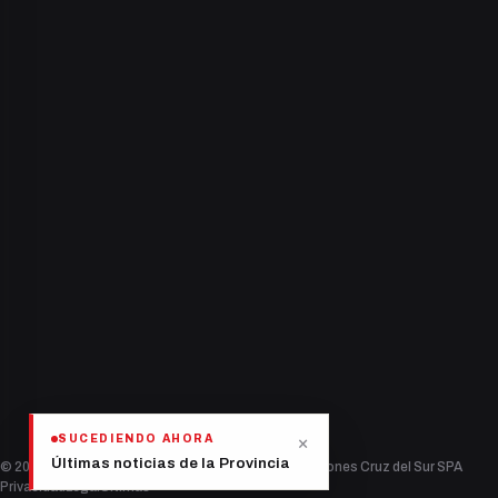
Nacional
Deportes
Política
Salud
Tecnología
Espectáculos
2410
lectores conectados
×
SUCEDIENDO AHORA
Últimas noticias de la Provincia
© 2026 Diario Provincial — Sociedad de Comunicaciones Cruz del Sur SPA
Privacidad
Legal
Últimas