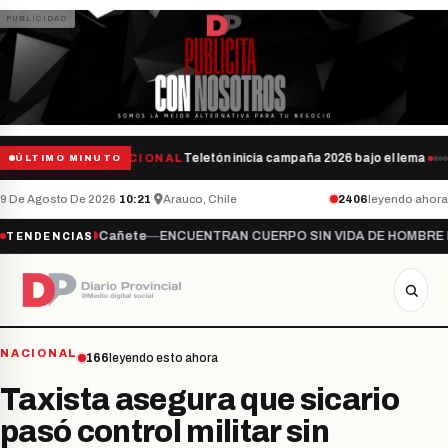
Teletón inicia campaña 2026 bajo el lema “S
NACIONAL
ÚLTIMO MINUTO
9 De Agosto De 2026
·
10:21
·
Arauco, Chile
2406
leyendo ahora
ate…
●
Cañete
—
ENCUENTRAN CUERPO SIN VIDA DE HOMBRE DESAPAR
TENDENCIAS
NACIONAL
166
leyendo esto ahora
Taxista asegura que sicario
pasó control militar sin