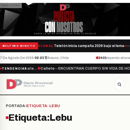
Teletón inicia campaña 2026 bajo el lema “S
NACIONAL
ÚLTIMO MINUTO
7 De Agosto De 2026
·
02:23
·
Arauco, Chile
2401
leyendo ahora
ma “Súmate…
●
Cañete
—
ENCUENTRAN CUERPO SIN VIDA DE HOMBRE D
TENDENCIAS
PORTADA
›
ETIQUETA:
LEBU
Etiqueta:
Lebu