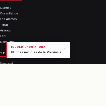
Cañete
Curanilahue
Los Alamos
Tirúa
Arauco
Lebu
Contulmo
×
SUCEDIENDO AHORA
Últimas noticias de la Provincia
TEMAS
Nacional
Deportes
Política
Salud
Tecnología
Espectáculos
AHORA MISMO