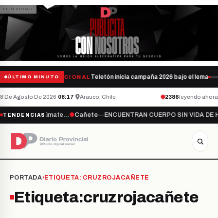
Teletón inicia campaña 2026 bajo el lema “
NACIONAL
ÚLTIMO MINUTO
8 De Agosto De 2026
·
08:17
·
Arauco, Chile
2386
leyendo ahora
ajo el lema “Súmate…
●
Cañete
—
ENCUENTRAN CUERPO SIN VIDA DE H
TENDENCIAS
PORTADA
›
ETIQUETA:
CRUZROJACAÑETE
Etiqueta:
cruzrojacañete