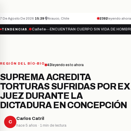
Teletón inicia campaña 2026 bajo el lema “S
NACIONAL
ÚLTIMO MINUTO
7 De Agosto De 2026
·
15:29
·
Arauco, Chile
2392
leyendo ahora
“Súmate…
●
Cañete
—
ENCUENTRAN CUERPO SIN VIDA DE HOMBRE DESA
TENDENCIAS
REGIÓN DEL BÍO-BIO
43
leyendo esto ahora
SUPREMA ACREDITA
TORTURAS SUFRIDAS POR EX
JUEZ DURANTE LA
DICTADURA EN CONCEPCIÓN
Carlos Catril
C
hace 5 años · 1 min de lectura