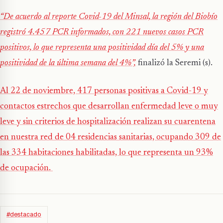
“De acuerdo al reporte Covid-19 del Minsal, la región del Biobío
registró 4.457 PCR informados, con 221 nuevos casos PCR
positivos, lo que representa una positividad día del 5% y una
positividad de la última semana del 4%”,
finalizó la Seremi (s).
Al 22 de noviembre, 417 personas positivas a Covid-19 y
contactos estrechos que desarrollan enfermedad leve o muy
leve y sin criterios de hospitalización realizan su cuarentena
en nuestra red de 04 residencias sanitarias, ocupando 309 de
las 334 habitaciones habilitadas, lo que representa un 93%
de ocupación.
#destacado