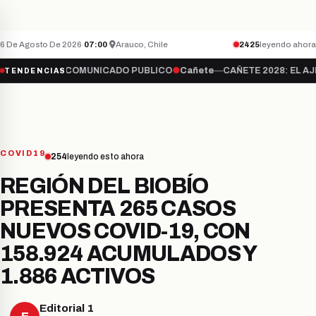
QUÉ PASA CON LA TELEVISIÓN ABIERTA?
hace
CAÑETE
ÚLTIMO MINUTO
6 De Agosto De 2026
·
07:00
·
Arauco, Chile
2425
leyendo ahora
ete
—
COMUNICADO PUBLICO
●
Cañete
—
CAÑETE 2028: EL AJEDREZ D
TENDENCIAS
COVID19
254
leyendo esto ahora
REGIÓN DEL BIOBÍO
PRESENTA 265 CASOS
NUEVOS COVID-19, CON
158.924 ACUMULADOS Y
1.886 ACTIVOS
Editorial 1