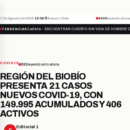
Teletón inicia campaña 2026 bajo el lema “S
NACIONAL
ÚLTIMO MINUTO
7 De Agosto De 2026
·
10:08
·
Arauco, Chile
2403
leyendo ahora
e…
●
Cañete
—
ENCUENTRAN CUERPO SIN VIDA DE HOMBRE DESAPAREC
TENDENCIAS
COVID19
261
leyendo esto ahora
REGIÓN DEL BIOBÍO
PRESENTA 21 CASOS
NUEVOS COVID-19, CON
149.995 ACUMULADOS Y 406
ACTIVOS
Editorial 1