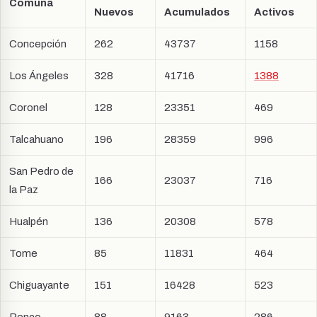
Comuna
Nuevos
Acumulados
Activos
Concepción
262
43737
1158
Los Ángeles
328
41716
1388
Coronel
128
23351
469
Talcahuano
196
28359
996
San Pedro de
166
23037
716
la Paz
Hualpén
136
20308
578
Tome
85
11831
464
Chiguayante
151
16428
523
Penco
88
9163
286