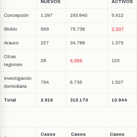
NUEVOS
ACTIVOS
Concepción
1.297
193.840
5.612
Biobío
569
75.738
2.307
Arauco
227
34.788
1.375
Otras
29
4.069
123
regiones
Investigación
794
6.735
1.527
domiciliaria
Total
2.916
315.170
10.944
Casos
Casos
Casos