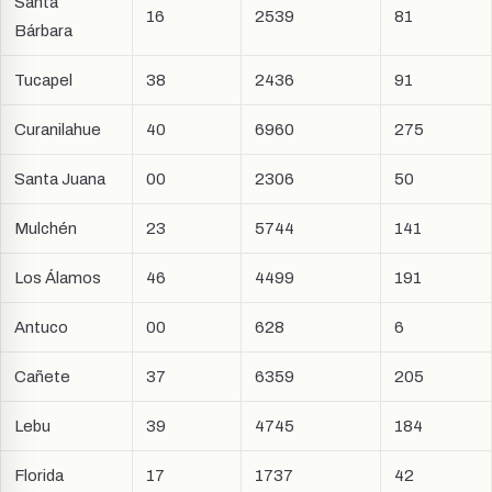
Santa
16
2539
81
Bárbara
Tucapel
38
2436
91
Curanilahue
40
6960
275
Santa Juana
00
2306
50
Mulchén
23
5744
141
Los Álamos
46
4499
191
Antuco
00
628
6
Cañete
37
6359
205
Lebu
39
4745
184
Florida
17
1737
42