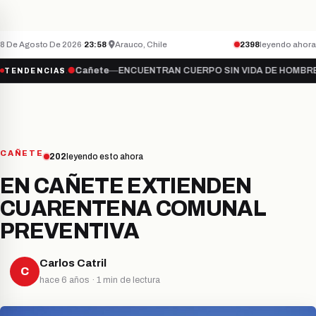
Teletón inicia campaña 2026 bajo el lema “S
NACIONAL
ÚLTIMO MINUTO
8 De Agosto De 2026
·
23:58
·
Arauco, Chile
2398
leyendo ahora
“Súmate…
●
Cañete
—
ENCUENTRAN CUERPO SIN VIDA DE HOMBRE DES
TENDENCIAS
CAÑETE
202
leyendo esto ahora
EN CAÑETE EXTIENDEN
CUARENTENA COMUNAL
PREVENTIVA
Carlos Catril
C
hace 6 años · 1 min de lectura