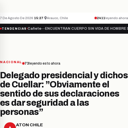
Teletón inicia campaña 2026 bajo el lema “S
NACIONAL
ÚLTIMO MINUTO
7 De Agosto De 2026
·
15:27
·
Arauco, Chile
2411
leyendo ahora
mate…
●
Cañete
—
ENCUENTRAN CUERPO SIN VIDA DE HOMBRE DESAPA
TENDENCIAS
NACIONAL
73
leyendo esto ahora
Delegado presidencial y dichos
de Cuellar: ”Obviamente el
sentido de sus declaraciones
es dar seguridad a las
personas”
ATON CHILE