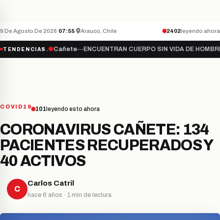
Teletón inicia campaña 2026 bajo el lema “S
NACIONAL
ÚLTIMO MINUTO
9 De Agosto De 2026
·
07:55
·
Arauco, Chile
2402
leyendo ahora
a “Súmate…
●
Cañete
—
ENCUENTRAN CUERPO SIN VIDA DE HOMBRE DE
TENDENCIAS
COVID19
101
leyendo esto ahora
CORONAVIRUS CAÑETE: 134
PACIENTES RECUPERADOS Y
40 ACTIVOS
Carlos Catril
C
hace 6 años · 1 min de lectura