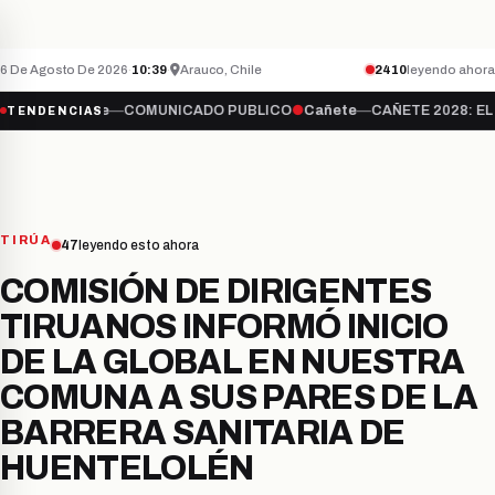
QUÉ PASA CON LA TELEVISIÓN ABIERTA?
hace
CAÑETE
ÚLTIMO MINUTO
6 De Agosto De 2026
·
10:39
·
Arauco, Chile
2410
leyendo ahora
añete
—
COMUNICADO PUBLICO
●
Cañete
—
CAÑETE 2028: EL AJEDRE
TENDENCIAS
TIRÚA
47
leyendo esto ahora
COMISIÓN DE DIRIGENTES
TIRUANOS INFORMÓ INICIO
DE LA GLOBAL EN NUESTRA
COMUNA A SUS PARES DE LA
BARRERA SANITARIA DE
HUENTELOLÉN