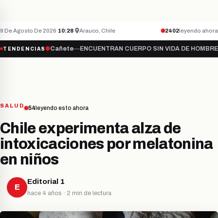
Teletón inicia campaña 2026 bajo el lema “S
NACIONAL
ÚLTIMO MINUTO
9 De Agosto De 2026
·
10:28
·
Arauco, Chile
2402
leyendo ahora
úmate…
●
Cañete
—
ENCUENTRAN CUERPO SIN VIDA DE HOMBRE DESAP
TENDENCIAS
SALUD
54
leyendo esto ahora
Chile experimenta alza de
intoxicaciones por melatonina
en niños
Editorial 1
E
hace 4 años · 2 min de lectura