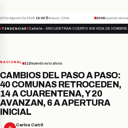
Teletón inicia campaña 2026 bajo el lema “S
NACIONAL
ÚLTIMO MINUTO
10 De Agosto De 2026
·
15:02
·
Arauco, Chile
2406
leyendo ahora
ate…
●
Cañete
—
ENCUENTRAN CUERPO SIN VIDA DE HOMBRE DESAPAR
TENDENCIAS
NACIONAL
112
leyendo esto ahora
CAMBIOS DEL PASO A PASO:
40 COMUNAS RETROCEDEN,
14 A CUARENTENA, Y 20
AVANZAN, 6 A APERTURA
INICIAL
Carlos Catril