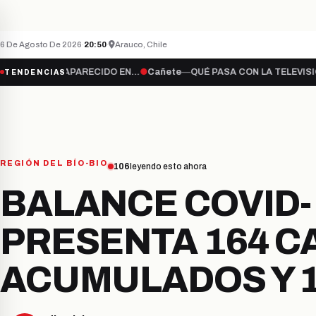
ENCUENTRAN CUERPO SIN VIDA DE HOMBRE DE
ÚLTIMO MINUTO
CAÑETE
6 De Agosto De 2026
·
20:50
·
Arauco, Chile
APARECIDO EN…
●
Cañete
—
QUÉ PASA CON LA TELEVISIÓN ABIERTA?
●
TENDENCIAS
REGIÓN DEL BÍO-BIO
106
leyendo esto ahora
BALANCE COVID-1
PRESENTA 164 C
ACUMULADOS Y 1