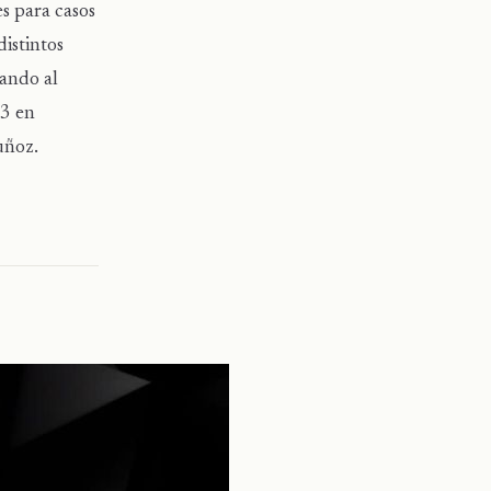
es para casos
distintos
mando al
 3 en
uñoz.