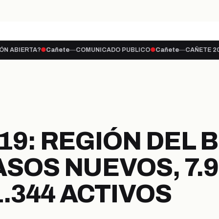
SAPARECIDO EN LAS AGUAS…
QUÉ PASA CON
hace 9 horas
CAÑETE
Cañete
—
COMUNICADO PUBLICO
●
Cañete
—
CAÑETE 2028: EL AJEDR
PORTADA
ULTIMAS NOTICIAS
LEG
PROVINCIA
SECCIONES
9: REGIÓN DEL B
ASOS NUEVOS, 7.
.344 ACTIVOS