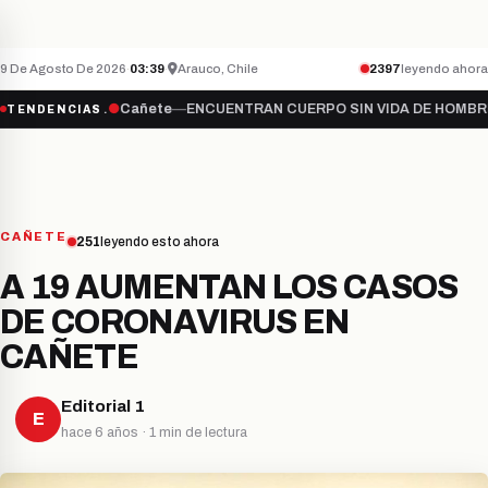
Teletón inicia campaña 2026 bajo el lema “S
NACIONAL
ÚLTIMO MINUTO
9 De Agosto De 2026
·
03:39
·
Arauco, Chile
2397
leyendo ahora
“Súmate…
●
Cañete
—
ENCUENTRAN CUERPO SIN VIDA DE HOMBRE DES
TENDENCIAS
CAÑETE
251
leyendo esto ahora
A 19 AUMENTAN LOS CASOS
DE CORONAVIRUS EN
CAÑETE
Editorial 1
E
hace 6 años · 1 min de lectura