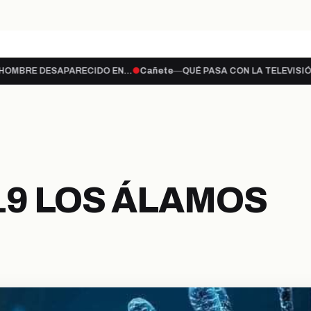
te a lo…
ENCUENTRAN CUERPO SIN VIDA 
hace 17 horas
CAÑETE
SAPARECIDO EN…
●
Cañete
—
QUÉ PASA CON LA TELEVISIÓN ABIERTA?
PORTADA
ULTIMAS NOTICIAS
LEG
PROVINCIA
SECCIONES
19 LOS ÁLAMOS