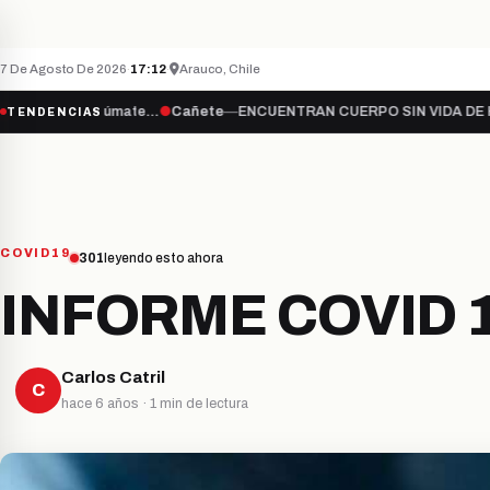
Teletón inicia campaña 2026 bajo el lema “Súma
ÚLTIMO MINUTO
NACIONAL
7 De Agosto De 2026
·
17:12
·
Arauco, Chile
a “Súmate…
●
Cañete
—
ENCUENTRAN CUERPO SIN VIDA DE HOMBRE DE
TENDENCIAS
COVID19
301
leyendo esto ahora
INFORME COVID 
Carlos Catril
C
hace 6 años · 1 min de lectura