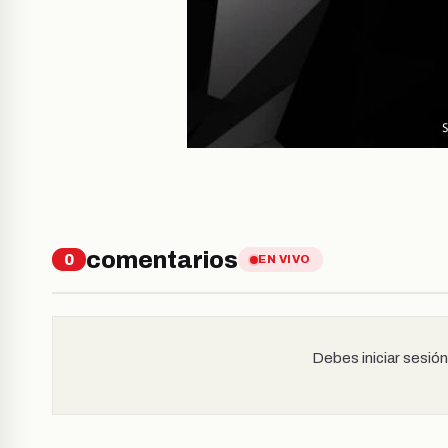
comentarios
0
EN VIVO
Debes iniciar sesió