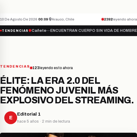
Teletón inicia campaña 2026 bajo el lema “S
NACIONAL
ÚLTIMO MINUTO
10 De Agosto De 2026
·
00:09
·
Arauco, Chile
2392
leyendo ahora
ate…
●
Cañete
—
ENCUENTRAN CUERPO SIN VIDA DE HOMBRE DESAPAR
TENDENCIAS
TENDENCIAS
123
leyendo esto ahora
ÉLITE: LA ERA 2.0 DEL
FENÓMENO JUVENIL MÁS
EXPLOSIVO DEL STREAMING.
Editorial 1
E
hace 5 años · 2 min de lectura