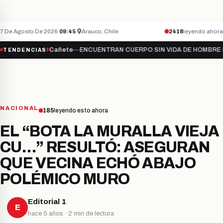
Teletón inicia campaña 2026 bajo el lema “S
NACIONAL
ÚLTIMO MINUTO
7 De Agosto De 2026
·
09:45
·
Arauco, Chile
2418
leyendo ahora
mate…
●
Cañete
—
ENCUENTRAN CUERPO SIN VIDA DE HOMBRE DESAPA
TENDENCIAS
NACIONAL
185
leyendo esto ahora
EL “BOTA LA MURALLA VIEJA
CU…” RESULTÓ: ASEGURAN
QUE VECINA ECHÓ ABAJO
POLÉMICO MURO
Editorial 1
E
hace 5 años · 2 min de lectura