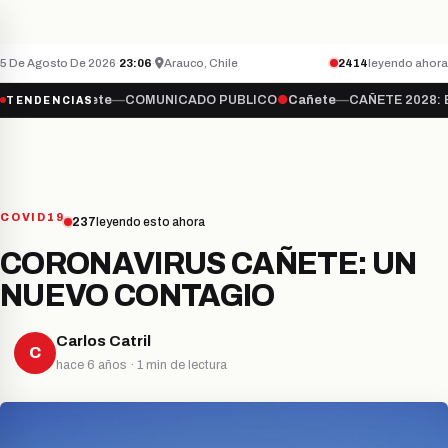
QUÉ PASA CON LA TELEVISIÓN ABIERTA?
hace
CAÑETE
ÚLTIMO MINUTO
5 De Agosto De 2026
·
23:06
·
Arauco, Chile
2414
leyendo ahora
TA?
●
Cañete
—
COMUNICADO PUBLICO
●
Cañete
—
CAÑETE 2028: EL A
TENDENCIAS
COVID19
237
leyendo esto ahora
CORONAVIRUS CAÑETE: UN
NUEVO CONTAGIO
Carlos Catril
C
hace 6 años · 1 min de lectura