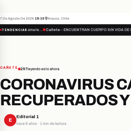
Teletón inicia campaña 2026 bajo el lema “Súma
ÚLTIMO MINUTO
NACIONAL
7 De Agosto De 2026
·
19:10
·
Arauco, Chile
 “Súmate…
●
Cañete
—
ENCUENTRAN CUERPO SIN VIDA DE HOMBRE DE
TENDENCIAS
CAÑETE
297
leyendo esto ahora
CORONAVIRUS CA
RECUPERADOS Y
Editorial 1
E
hace 6 años · 1 min de lectura