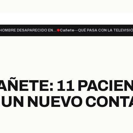
te a lo…
ENCUENTRAN CUERPO SIN VIDA D
hace 19 horas
CAÑETE
SAPARECIDO EN…
●
Cañete
—
QUÉ PASA CON LA TELEVISIÓN ABIERTA?
PORTADA
ULTIMAS NOTICIAS
LEG
PROVINCIA
SECCIONES
ÑETE: 11 PACIE
 UN NUEVO CONT