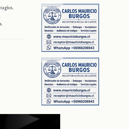
tagios.
s.