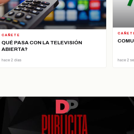
CAÑET
CAÑETE
COMU
QUÉ PASA CON LA TELEVISIÓN
ABIERTA?
hace 2 días
hace 2 s