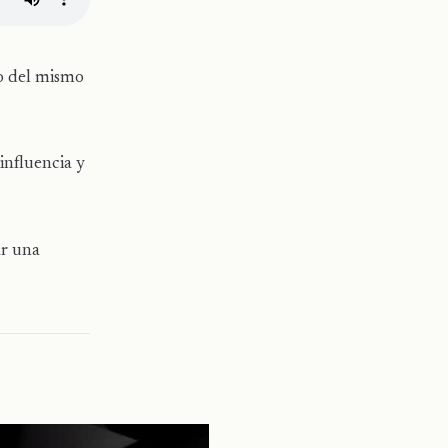
co del mismo
influencia y
ar una