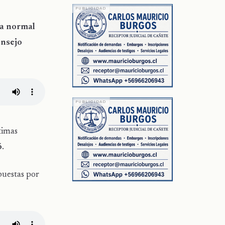
da normal
onsejo
timas
ó
.
puestas por