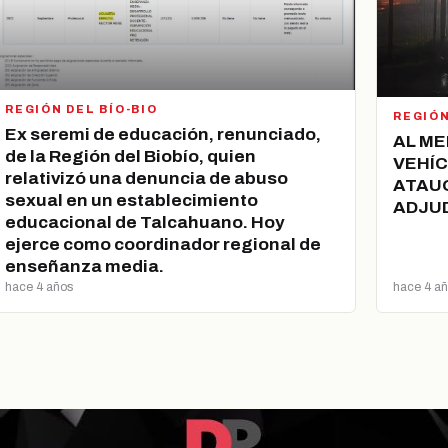
REGIÓN DEL BÍO-BIO
REGIÓN
Ex seremi de educación, renunciado,
AL ME
de la Región del Biobío, quien
VEHÍ
relativizó una denuncia de abuso
ATAUQ
sexual en un establecimiento
ADJU
educacional de Talcahuano. Hoy
ejerce como coordinador regional de
enseñanza media.
hace 4 años
hace 4 a