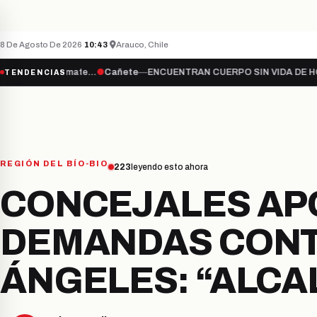
Teletón inicia campaña 2026 bajo el lema “Súma
ÚLTIMO MINUTO
NACIONAL
8 De Agosto De 2026
·
10:43
·
Arauco, Chile
Súmate…
●
Cañete
—
ENCUENTRAN CUERPO SIN VIDA DE HOMBRE DESA
TENDENCIAS
REGIÓN DEL BÍO-BIO
223
leyendo esto ahora
CONCEJALES APO
DEMANDAS CONT
ÁNGELES: “ALC