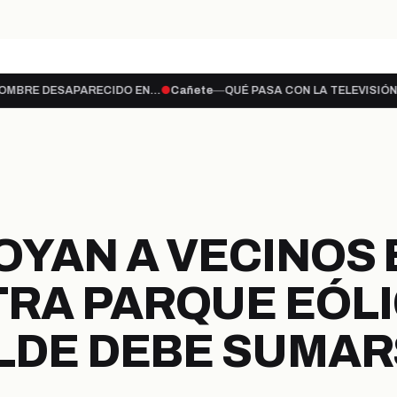
te a lo…
ENCUENTRAN CUERPO SIN VIDA DE H
hace 1 día
CAÑETE
PARECIDO EN…
●
Cañete
—
QUÉ PASA CON LA TELEVISIÓN ABIERTA?
●
C
PORTADA
ULTIMAS NOTICIAS
LEG
PROVINCIA
SECCIONES
YAN A VECINOS 
RA PARQUE EÓLI
ALDE DEBE SUMA