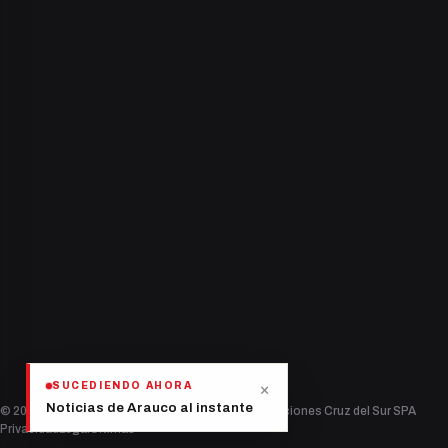
Nacional
Deportes
Política
Salud
Tecnología
Espectáculos
2398
lectores conectados
×
SUCEDIENDO AHORA
Noticias de Arauco al instante
© 2026 Diario Provincial — Sociedad de Comunicaciones Cruz del Sur SPA
Privacidad
Legal
Últimas