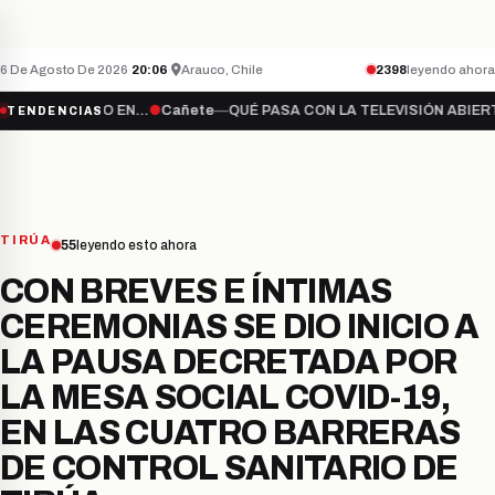
ENCUENTRAN CUERPO SIN VIDA DE HOMBRE 
CAÑETE
ÚLTIMO MINUTO
6 De Agosto De 2026
·
20:06
·
Arauco, Chile
2398
leyendo ahora
IDO EN…
●
Cañete
—
QUÉ PASA CON LA TELEVISIÓN ABIERTA?
●
Cañete
TENDENCIAS
TIRÚA
55
leyendo esto ahora
CON BREVES E ÍNTIMAS
CEREMONIAS SE DIO INICIO A
LA PAUSA DECRETADA POR
LA MESA SOCIAL COVID-19,
EN LAS CUATRO BARRERAS
DE CONTROL SANITARIO DE