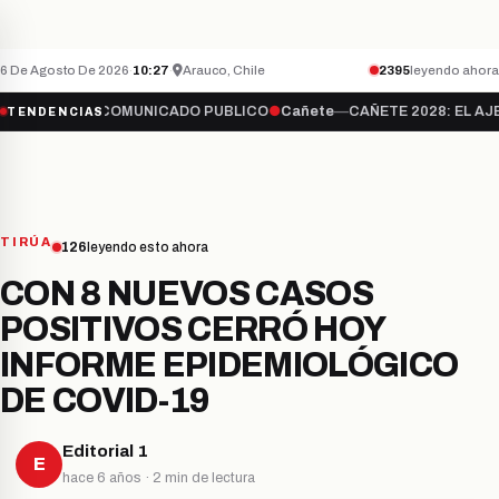
QUÉ PASA CON LA TELEVISIÓN ABIERTA?
hace
CAÑETE
ÚLTIMO MINUTO
6 De Agosto De 2026
·
10:27
·
Arauco, Chile
2395
leyendo ahora
e
—
COMUNICADO PUBLICO
●
Cañete
—
CAÑETE 2028: EL AJEDREZ DE 
TENDENCIAS
TIRÚA
126
leyendo esto ahora
CON 8 NUEVOS CASOS
POSITIVOS CERRÓ HOY
INFORME EPIDEMIOLÓGICO
DE COVID-19
Editorial 1
E
hace 6 años · 2 min de lectura