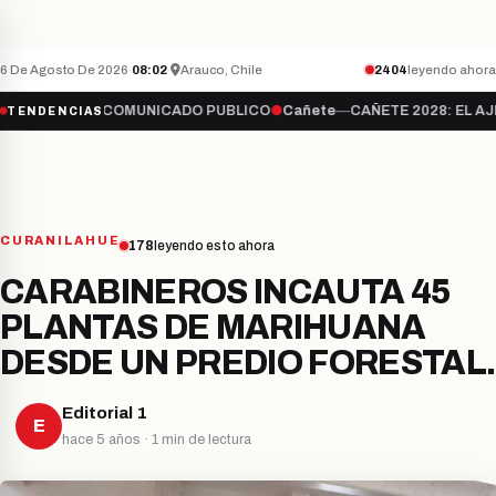
QUÉ PASA CON LA TELEVISIÓN ABIERTA?
hace
CAÑETE
ÚLTIMO MINUTO
6 De Agosto De 2026
·
08:02
·
Arauco, Chile
2404
leyendo ahora
te
—
COMUNICADO PUBLICO
●
Cañete
—
CAÑETE 2028: EL AJEDREZ DE
TENDENCIAS
CURANILAHUE
178
leyendo esto ahora
CARABINEROS INCAUTA 45
PLANTAS DE MARIHUANA
DESDE UN PREDIO FORESTAL.
Editorial 1
E
hace 5 años · 1 min de lectura