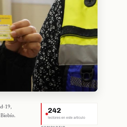
id-19,
242
Biobío.
lectores en este artículo