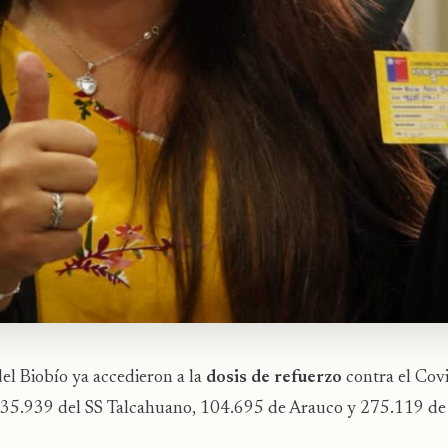
del Biobío ya accedieron a la
dosis de refuerzo
contra el Cov
35.939 del SS Talcahuano, 104.695 de Arauco y 275.119 de 