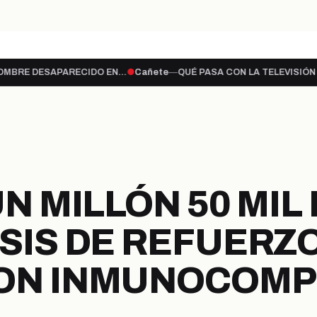
te a lo…
ENCUENTRAN CUERPO SIN VIDA DE
hace 2 horas
CAÑETE
PARECIDO EN…
●
Cañete
—
QUÉ PASA CON LA TELEVISIÓN ABIERTA?
●
C
PORTADA
ULTIMAS NOTICIAS
LEG
PROVINCIA
SECCIONES
UN MILLÓN 50 MI
OSIS DE REFUERZ
CON INMUNOCOM