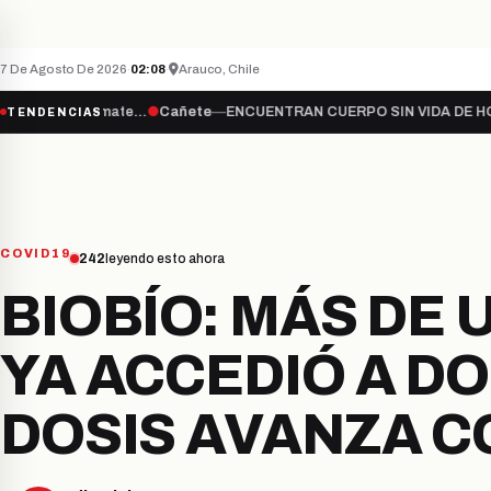
Teletón inicia campaña 2026 bajo el lema “Súma
ÚLTIMO MINUTO
NACIONAL
7 De Agosto De 2026
·
02:08
·
Arauco, Chile
Súmate…
●
Cañete
—
ENCUENTRAN CUERPO SIN VIDA DE HOMBRE DESA
TENDENCIAS
COVID19
242
leyendo esto ahora
BIOBÍO: MÁS DE 
YA ACCEDIÓ A D
DOSIS AVANZA 