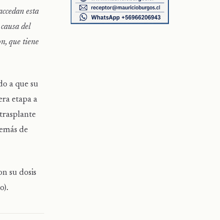
accedan esta
 causa del
on, que tiene
do a que su
era etapa a
 trasplante
demás de
n su dosis
o).