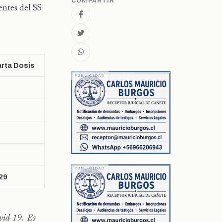
COMPARTIR
entes del SS
rta Dosis
4
3
8
29
ovid-19. Es