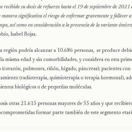
ecibido su dosis de refuerzo hasta el 19 de septiembre de 2021 
e manera significativa el riesgo de enfermar gravemente y fallecer a
tiempo, así como en consideración a la presencia de la variante ómicr
obío, Isabel Rojas.
a región podría alcanzar a 10.686 personas, se produce debi
 la misma edad y sin comorbilidades, y considera en esta prim
do (corazón, pulmones, riñón, hígado, páncreas); pacientes con
tamiento (radioterapia, quimioterapia o terapia hormonal), a
entos biológicos o de pequeñas moléculas.
osis otras 21.615 personas mayores de 55 años y que recibiero
ocomprometidas formar parte también de este segmento etari