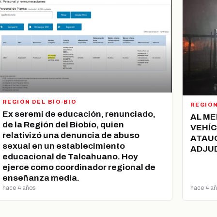
REGIÓN DEL BÍO-BIO
REGIÓN
Ex seremi de educación, renunciado,
AL ME
de la Región del Biobío, quien
VEHÍ
relativizó una denuncia de abuso
ATAUQ
sexual en un establecimiento
ADJU
educacional de Talcahuano. Hoy
ejerce como coordinador regional de
enseñanza media.
hace 4 años
hace 4 a