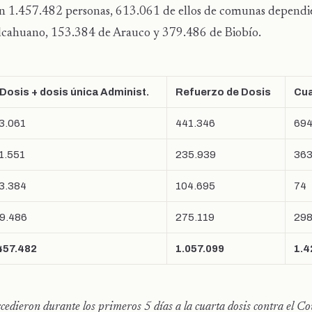
ión 1.457.482 personas, 613.061 de ellos de comunas dependi
alcahuano, 153.384 de Arauco y 379.486 de Biobío.
 Dosis + dosis única Administ.
Refuerzo de Dosis
Cua
3.061
441.346
69
1.551
235.939
36
3.384
104.695
74
9.486
275.119
29
457.482
1.057.099
1.4
edieron durante los primeros 5 días a la cuarta dosis contra el C