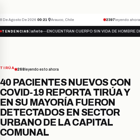
Teletón inicia campaña 2026 bajo el lema “S
NACIONAL
ÚLTIMO MINUTO
8 De Agosto De 2026
·
00:21
·
Arauco, Chile
2397
leyendo ahora
…
●
Cañete
—
ENCUENTRAN CUERPO SIN VIDA DE HOMBRE DESAPAREC
TENDENCIAS
TIRÚA
268
leyendo esto ahora
40 PACIENTES NUEVOS CON
COVID-19 REPORTA TIRÚA Y
EN SU MAYORÍA FUERON
DETECTADOS EN SECTOR
URBANO DE LA CAPITAL
COMUNAL